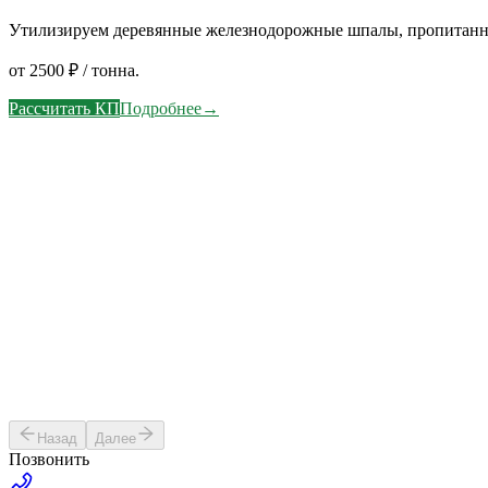
Утилизируем деревянные железнодорожные шпалы, пропитанн
от 2500 ₽ / тонна.
Рассчитать КП
Подробнее
→
1
Для кого будет расчет?
Выберите один из наиболее подходящих вариантов
Юридическое лицо
ИП
Бюджетная организация
Проектная организация
Назад
Далее
Позвонить