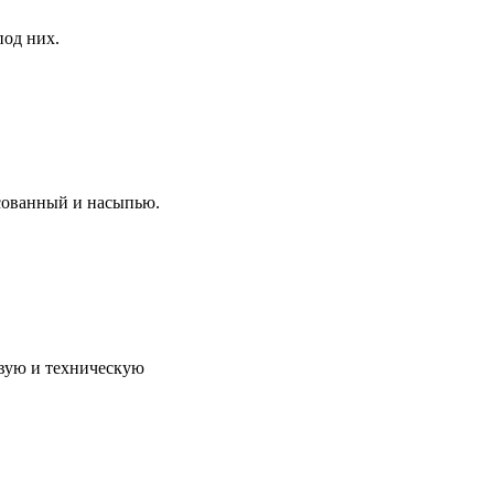
под них.
сованный и насыпью.
вую и техническую